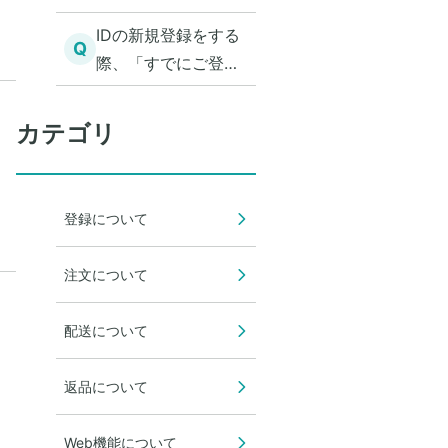
IDの新規登録をする
Q
際、「すでにご登録
済みのメールアドレ
スになります。同一
カテゴリ
メールアドレスでの
登録ご希望の場合は
お客様の管理者へお
登録について
問い合わせくださ
い。」と表示されま
注文について
した。管理者に相談
がありましたが、管
配送について
理者はどうすればい
いでしょうか？
返品について
Web機能について