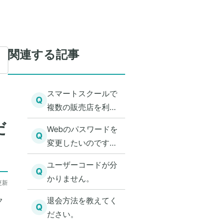
関連する記事
スマートスクールで
Q
複数の販売店を利用
できますか？
だ
Webのパスワードを
Q
変更したいのです
が、どうすればいい
ユーザーコードが分
ですか？
Q
かりません。
更新
ク
退会方法を教えてく
Q
ださい。